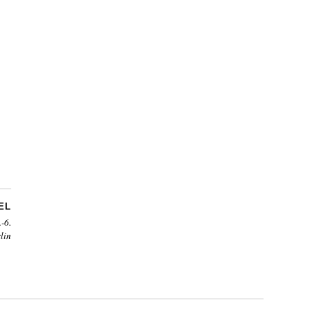
EL
-6.
lin