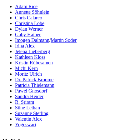
Adam Rice
Annette Söhnlein
Chris Calarco
Christina Lobe
Dylan Werner
Gaby Haiber
Imogen Dalmann
/
Martin Soder
Irina Alex
Jelena Lieberberg
Kathleen Kloss
Kristin Rübesamen
Michi Kern
Moritz Ulrich
Dr. Patrick Broome
Patricia Thielemann
Pawel Gnosdorf
Sandra Heider
R. Sriram
Stine Lethan
Suzanne Sterling
Valentin Alex
Yogeswari