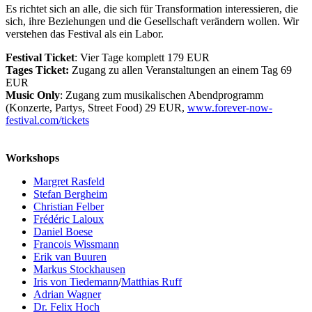
Es richtet sich an alle, die sich für Transformation interessieren, die
sich, ihre Beziehungen und die Gesellschaft verändern wollen. Wir
verstehen das Festival als ein Labor.
Festival Ticket
: Vier Tage komplett
179 EUR
Tages Ticket:
Zugang zu allen Veranstaltungen an einem Tag
69
EUR
Music Only
: Zugang zum musikalischen Abendprogramm
(Konzerte, Partys, Street Food)
29 EUR,
www.forever-now-
festival.com/tickets
.
Workshops
Margret Rasfeld
Stefan Bergheim
Christian Felber
Frédéric Laloux
Daniel Boese
Francois Wissmann
Erik van Buuren
Markus Stockhausen
Iris von Tiedemann
/
Matthias Ruff
Adrian Wagner
Dr. Felix Hoch