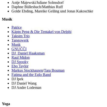
Antje Majewski/Juliane Solmsdorf
Daphne Büllesbach/Matthias Ruff
Golde Ebding, Mareike Geiling und Jonas Kakoschke
Musik
Patrice
Käptn Peng & Die Tentakel von Delphi
Taksim Trio
Tangowerk
Munk
GNUČČI
DJ Daniel Haaksman
Raul Midon
DJ Spooky
Ebo Taylor
Markus Stockhausen
/
Tara Bouman
Fatima and the Eglo Band
DJ Ipek
DJ Daniel Wang
DJ Andre Lodeman
Yoga