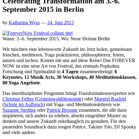
Celebrating Transformation am 3.-6.
September 2015 in Berlin
by
Katharina Wyss
—
24. Juni 2015
Wann: 3.-6. September 2015, Wo: Neue Heimat Berlin
Wir möchten eine lebenswerte Zukunft ins Jetzt holen, gemeinsam
forschen, meditieren, Yoga praktizieren, philosophieren, feiern,
tanzen und lachen. Komm mit uns auf diese Reise! Das FOREVER
NOW ist eine neue Art von Festival, das erstmals Popkultur,
Forschung und Spiritualität in
4 Tagen
zusammenbringt:
6
Keynotes, 12 Musik Acts, 30 Workshops, 40 Meditationsklassen,
80 Yoga Angebote
.
Das interdisziplinäre Programm bringt Transformationsexperten wie
Christian Felber
(
Gemeinwohlökonomie
) oder
Margret Rasfeld
(
Schule im Aufbruch
) mit Yoga- und Meditationslehrern wie
Suzanne Sterling
oder
Patrick Broome
zusammen, die alle dazu
inspirieren, sich anders zu erleben, abseits eingeübter Muster zu
denken und unsere Zukunft enkeltauglich zu gestalten. Für den
passenden Soundtrack dazu sorgen Patrice, Taksim Trio, DJ Spooky
und viele andere.