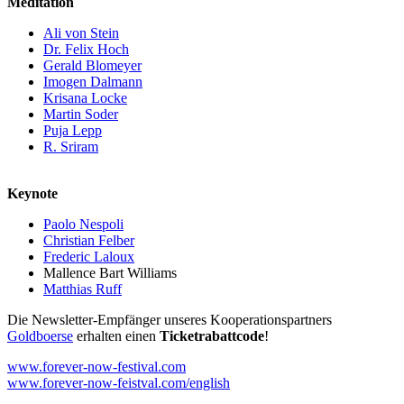
Meditation
Ali von Stein
Dr. Felix Hoch
Gerald Blomeyer
Imogen Dalmann
Krisana Locke
Martin Soder
Puja Lepp
R. Sriram
Keynote
Paolo Nespoli
Christian Felber
Frederic Laloux
Mallence Bart Williams
Matthias Ruff
Die Newsletter-Empfänger unseres Kooperationspartners
Goldboerse
erhalten einen
Ticketrabattcode
!
www.forever-now-festival.com
www.forever-now-feistval.com/english