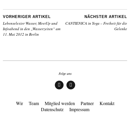
VORHERIGER ARTIKEL
NÄCHSTER ARTIKEL
Lebenselexier Wasser, MeetUp und
CANTIENICA in Yoga – Freiheit für die
Infoabend in den „Wasserzeiten“ am
Gelenke
11. Mai 2012 in Berlin
Folge uns
Face
Insta
boo
gra
k
m
Wir
Team
Mitglied werden
Partner
Kontakt
Datenschutz
Impressum