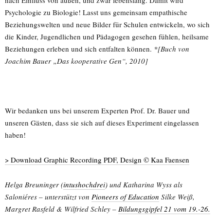
nach Einfluss von außen, und zwar lebenslang. Damit wird
Psychologie zu Biologie! Lasst uns gemeinsam empathische
Beziehungswelten und neue Bilder für Schulen entwickeln, wo sich
die Kinder, Jugendlichen und Pädagogen gesehen fühlen, heilsame
Beziehungen erleben und sich entfalten können.
*[Buch von
Joachim Bauer „Das kooperative Gen“, 2010]
Wir bedanken uns bei unserem Experten Prof. Dr. Bauer und
unseren Gästen, dass sie sich auf dieses Experiment eingelassen
haben!
> Download Graphic Recording PDF, Design © Kaa Faensen
Helga Breuninger (
intushochdrei
) und Katharina Wyss
als
Saloniéres
–
unterstützt von
Pioneers of Education
Silke Weiß,
Margret Rasfeld & Wilfried Schley
–
Bildungsgipfel 21 vom 19.-26.