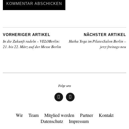
VORHERIGER ARTIKEL
NÄCHSTER ARTIKEL
In die Zukunft radeln – VELOBerlin:
Hatha Yoga im PilatesSalon Berlin –
21. bis 22. März auf der Messe Berlin
jetzt freitags neu
Folge uns
Face
Insta
boo
gra
k
m
Wir
Team
Mitglied werden
Partner
Kontakt
Datenschutz
Impressum