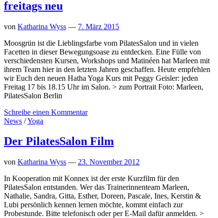
freitags neu
von
Katharina Wyss
—
7. März 2015
Moosgrün ist die Lieblingsfarbe vom PilatesSalon und in vielen
Facetten in dieser Bewegungsoase zu entdecken. Eine Fülle von
verschiedensten Kursen, Workshops und Matinéen hat Marleen mit
ihrem Team hier in den letzten Jahren geschaffen. Heute empfehlen
wir Euch den neuen Hatha Yoga Kurs mit Peggy Geisler: jeden
Freitag 17 bis 18.15 Uhr im Salon. > zum Portrait Foto: Marleen,
PilatesSalon Berlin
Schreibe einen Kommentar
News
/
Yoga
Der PilatesSalon Film
von
Katharina Wyss
—
23. November 2012
In Kooperation mit Konnex ist der erste Kurzfilm für den
PilatesSalon entstanden. Wer das Trainerinnenteam Marleen,
Nathalie, Sandra, Gitta, Esther, Doreen, Pascale, Ines, Kerstin &
Lubi persönlich kennen lernen möchte, kommt einfach zur
Probestunde. Bitte telefonisch oder per E-Mail dafür anmelden. >