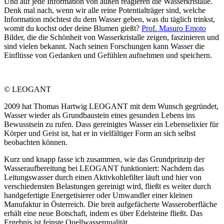
Und auf jede Information von außen reagieren die Wasserkristalle.
Denk mal nach, wenn wir alle reine Potentialträger sind, welche
Information möchtest du dem Wasser geben, was du täglich trinkst,
womit du kochst oder deine Blumen gießt?
Prof. Masuro Emoto
Bilder, die die Schönheit von Wasserkristalle zeigen, faszinieren und
sind vielen bekannt. Nach seinen Forschungen kann Wasser die
Einflüsse von Gedanken und Gefühlen aufnehmen und speichern.
© LEOGANT
2009 hat Thomas Hartwig LEOGANT mit dem Wunsch gegründet,
Wasser wieder als Grundbaustein eines gesunden Lebens ins
Bewusstsein zu rufen. Dass gereinigtes Wasser ein Lebenselixier für
Körper und Geist ist, hat er in vielfältiger Form an sich selbst
beobachten können.
Kurz und knapp fasse ich zusammen, wie das Grundprinzip der
Wasseraufbereitung bei LEOGANT funktioniert: Nachdem das
Leitungswasser durch einen Aktivkohlefilter läuft und hier von
verschiedensten Belastungen gereinigt wird, fließt es weiter durch
handgefertigte Energetisierer oder Umwandler einer kleinen
Manufaktur in Österreich. Die breit aufgefächerte Wasseroberfläche
erhält eine neue Botschaft, indem es über Edelsteine fließt. Das
Ergebnis ist feinste Quellwasserqualität.