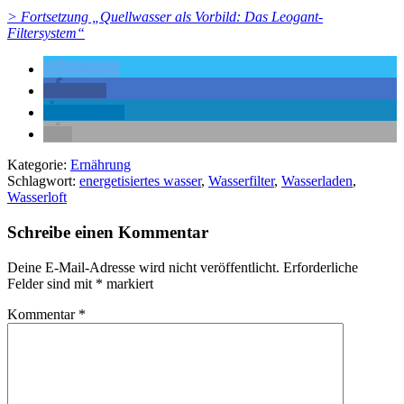
> Fortsetzung „Quellwasser als Vorbild: Das Leogant-
Filtersystem“
twittern
teilen
mitteilen
Kategorie:
Ernährung
Schlagwort:
energetisiertes wasser
,
Wasserfilter
,
Wasserladen
,
Wasserloft
Schreibe einen Kommentar
Deine E-Mail-Adresse wird nicht veröffentlicht.
Erforderliche
Felder sind mit
*
markiert
Kommentar
*