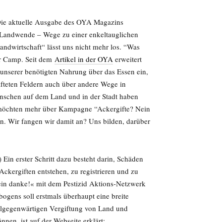
ie aktuelle Ausgabe des OYA Magazins
Landwende – Wege zu einer enkeltauglichen
andwirtschaft“ lässt uns nicht mehr los. “Was
ir Camp. Seit dem
Artikel in der OYA
erweitert
unserer benötigten Nahrung über das Essen ein,
afteten Feldern auch über andere Wege in
enschen auf dem Land und in der Stadt ­haben
r möchten mehr über Kampagne “Ackergifte? Nein
en. Wir fangen wir damit an? Uns bilden, darüber
in erster Schritt dazu besteht darin, Schäden
ckergiften entstehen, zu registrieren und zu
in danke!« mit dem Pestizid Aktions-Netzwerk
gens soll erstmals überhaupt eine breite
llgegenwärtigen Vergiftung von Land und
nnen, ist auf der Webseite erklärt: