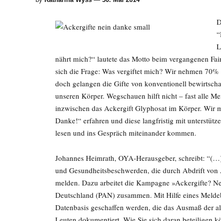
D
“
L
nährt mich?“ lautete das Motto beim vergangenen Fa
sich die Frage: Was vergiftet mich? Wir nehmen 70% 
doch gelangen die Gifte von konventionell bewirtsch
unseren Körper. Wegschauen hilft nicht – fast alle M
inzwischen das Ackergift ­Glyphosat im Körper. Wi
Danke!“ erfahren und diese langfristig mit unterstütz
lesen und ins Gespräch miteinander kommen.
Johannes Heimrath, OYA-Herausgeber, schreibt: “(…) E
und Gesundheitsbeschwerden, die durch Abdrift von A
melden. Dazu arbeitet die Kampagne »Ackergifte? Ne
Deutschland (PAN) zusammen. Mit Hilfe eines Meldebo
Datenbasis geschaffen werden, die das Ausmaß der a
Leuten dokumentiert. Wie Sie sich daran beteiligen kö