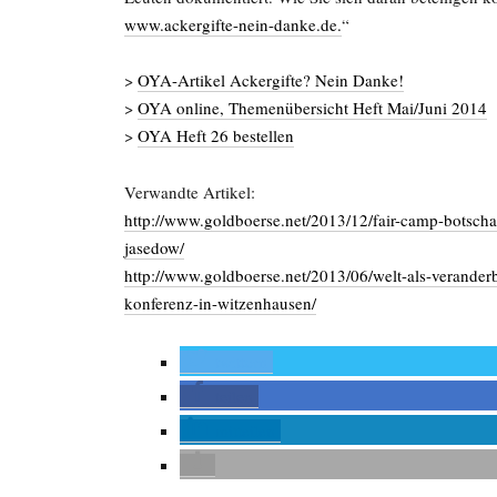
www.ackergifte-nein-danke.de.
“
>
OYA-Artikel Ackergifte? Nein Danke!
>
OYA online, Themenübersicht Heft Mai/Juni 2014
>
OYA Heft 26 bestellen
Verwandte Artikel:
http://www.goldboerse.net/2013/12/fair-camp-botscha
jasedow/
http://www.goldboerse.net/2013/06/welt-als-veranderb
konferenz-in-witzenhausen/
twittern
teilen
mitteilen