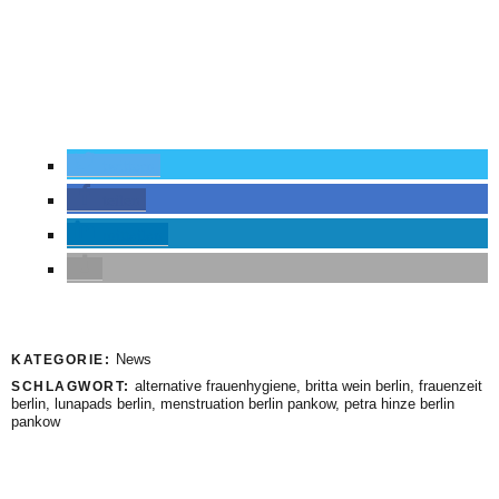
twittern
teilen
mitteilen
News
KATEGORIE:
alternative frauenhygiene
,
britta wein berlin
,
frauenzeit
SCHLAGWORT:
berlin
,
lunapads berlin
,
menstruation berlin pankow
,
petra hinze berlin
pankow