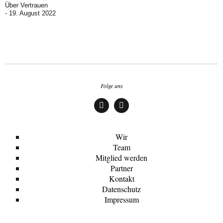
Über Vertrauen
19. August 2022
Folge uns
Face
Insta
boo
gra
k
m
Wir
Team
Mitglied werden
Partner
Kontakt
Datenschutz
Impressum