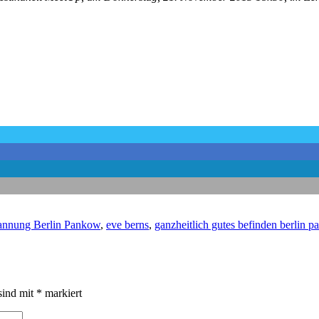
annung Berlin Pankow
,
eve berns
,
ganzheitlich gutes befinden berlin 
sind mit
*
markiert