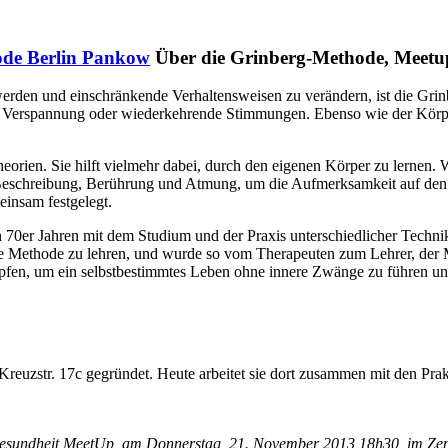
Über die Grinberg-Methode, Meetu
erden und einschränkende Verhaltensweisen zu verändern, ist die Gri
 Verspannung oder wiederkehrende Stimmungen. Ebenso wie der Körper 
eorien. Sie hilft vielmehr dabei, durch den eigenen Körper zu lernen.
it Beschreibung, Berührung und Atmung, um die Aufmerksamkeit auf den
einsam festgelegt.
 70er Jahren mit dem Studium und der Praxis unterschiedlicher Techni
ne Methode zu lehren, und wurde so vom Therapeuten zum Lehrer, der Mens
pfen, um ein selbstbestimmtes Leben ohne innere Zwänge zu führen und
Kreuzstr. 17c gegründet. Heute arbeitet sie dort zusammen mit den Pra
sundheit MeetUp, am Donnerstag, 21. November 2013 18h30, im Zent