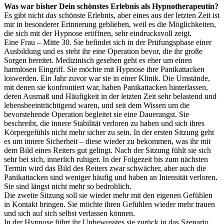
Was war bisher Dein schönstes Erlebnis als Hypnotherapeutin?
Es gibt nicht
das
schönste Erlebnis, aber eines aus der letzten Zeit ist
mir in besonderer Erinnerung geblieben, weil es die Möglichkeiten,
die sich mit der Hypnose eröffnen, sehr eindrucksvoll zeigt.
Eine Frau – Mitte 30. Sie befindet sich in der Prüfungsphase einer
Ausbildung und es steht ihr eine Operation bevor, die ihr große
Sorgen bereitet. Medizinisch gesehen geht es eher um einen
harmlosen Eingriff. Sie möchte mit Hypnose ihre Panikattacken
loswerden. Ein Jahr zuvor war sie in einer Klinik. Die Umstände,
mit denen sie konfrontiert war, haben Panikattacken hinterlassen,
deren Ausmaß und Häufigkeit in der letzten Zeit sehr belastend und
lebensbeeinträchtigend waren, und seit dem Wissen um die
bevorstehende Operation begleitet sie eine Dauerangst. Sie
beschreibt, die innere Stabilität verloren zu haben und sich ihres
Körpergefühls nicht mehr sicher zu sein. In der ersten Sitzung geht
es um innere Sicherheit – diese wieder zu bekommen, was ihr mit
dem Bild eines Reiters gut gelingt. Nach der Sitzung fühlt sie sich
sehr bei sich, innerlich ruhiger. In der Folgezeit bis zum nächsten
Termin wird das Bild des Reiters zwar schwächer, aber auch die
Panikattacken sind weniger häufig und haben an Intensität verloren.
Sie sind längst nicht mehr so bedrohlich.
Die zweite Sitzung soll sie wieder mehr mit den eigenen Gefühlen
in Kontakt bringen. Sie möchte ihren Gefühlen wieder mehr trauen
und sich auf sich selbst verlassen können.
In der Hypnose führt ihr Unbewusstes sie zurück in das Szenario