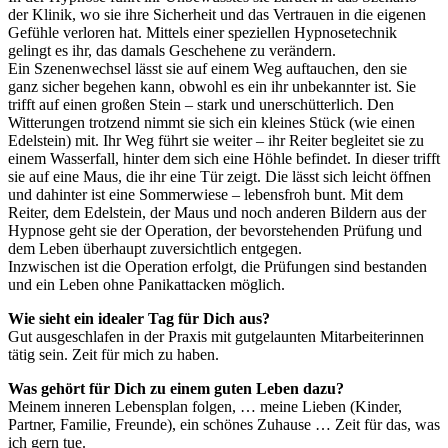
der Klinik, wo sie ihre Sicherheit und das Vertrauen in die eigenen
Gefühle verloren hat. Mittels einer speziellen Hypnosetechnik
gelingt es ihr, das damals Geschehene zu verändern.
Ein Szenenwechsel lässt sie auf einem Weg auftauchen, den sie
ganz sicher begehen kann, obwohl es ein ihr unbekannter ist. Sie
trifft auf einen großen Stein – stark und unerschütterlich. Den
Witterungen trotzend nimmt sie sich ein kleines Stück (wie einen
Edelstein) mit. Ihr Weg führt sie weiter – ihr Reiter begleitet sie zu
einem Wasserfall, hinter dem sich eine Höhle befindet. In dieser trifft
sie auf eine Maus, die ihr eine Tür zeigt. Die lässt sich leicht öffnen
und dahinter ist eine Sommerwiese – lebensfroh bunt. Mit dem
Reiter, dem Edelstein, der Maus und noch anderen Bildern aus der
Hypnose geht sie der Operation, der bevorstehenden Prüfung und
dem Leben überhaupt zuversichtlich entgegen.
Inzwischen ist die Operation erfolgt, die Prüfungen sind bestanden
und ein Leben ohne Panikattacken möglich.
Wie sieht ein idealer Tag für Dich aus?
Gut ausgeschlafen in der Praxis mit gutgelaunten Mitarbeiterinnen
tätig sein. Zeit für mich zu haben.
Was gehört für Dich zu einem guten Leben dazu?
Meinem inneren Lebensplan folgen, … meine Lieben (Kinder,
Partner, Familie, Freunde), ein schönes Zuhause … Zeit für das, was
ich gern tue.