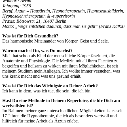
Wohnort: Berlin
Jahrgang: 1956
Beruf: Ärztin – Hausärztin, Hypnotherapeutin, Hypnoseausbilderin,
Hypnoselehrtherapeutin & -supervisorin
Praxis:
Bötzowstr. 21, 10407 Berlin
Motto: „Wege entstehen dadurch, dass man sie geht“ (Franz Kafka)
Was ist für Dich Gesundheit?
Das harmonische Miteinander von Körper, Geist und Seele.
Warum machst Du, was Du machst?
Mich hat schon als Kind der menschliche Körper fasziniert, die
Anatomie und Physiologie. Die Medizin mit all ihren Facetten zu
begreifen und heilsam zu wirken mit ihren Möglichkeiten, ist seit
meinem Studium mein Anliegen. Ich wollte immer verstehen, was
uns krank macht und was uns gesund erhält.
Was ist für Dich das Wichtigste an Deiner Arbeit?
Ich kann in dem, was ich tue, die sein, die ich bin.
Hast Du eine Methode in Deinem Repertoire, die für Dich am
wertvollsten ist?
Im Rahmen meiner ganz unterschiedlichen Möglichkeiten ist es seit
17 Jahren die Hypnotherapie, die ich als besonders wertvoll und
hilfreich für meine Arbeit als Ärztin erlebe.