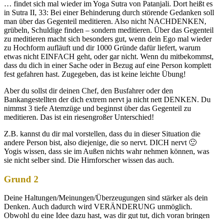
… findet sich mal wieder im Yoga Sutra von Patanjali. Dort heißt es
in Sutra II, 33: Bei einer Behinderung durch störende Gedanken soll
man über das Gegenteil meditieren. Also nicht NACHDENKEN,
grübeln, Schuldige finden – sondern meditieren. Über das Gegenteil
zu meditieren macht sich besonders gut, wenn dein Ego mal wieder
zu Hochform aufläuft und dir 1000 Gründe dafür liefert, warum
etwas nicht EINFACH geht, oder gar nicht. Wenn du mitbekommst,
dass du dich in einer Sache oder in Bezug auf eine Person komplett
fest gefahren hast. Zugegeben, das ist keine leichte Übung!
Aber du sollst dir deinen Chef, den Busfahrer oder den
Bankangestellten der dich extrem nervt ja nicht nett DENKEN. Du
nimmst 3 tiefe Atemzüge und beginnst über das Gegenteil zu
meditieren. Das ist ein riesengroßer Unterschied!
Z.B. kannst du dir mal vorstellen, dass du in dieser Situation die
andere Person bist, also diejenige, die so nervt. DICH nervt 🙂
Yogis wissen, dass sie im Außen nichts wahr nehmen können, was
sie nicht selber sind. Die Hirnforscher wissen das auch.
Grund 2
Deine Haltungen/Meinungen/Überzeugungen sind stärker als dein
Denken. Auch dadurch wird VERÄNDERUNG unmöglich.
Obwohl du eine Idee dazu hast, was dir gut tut, dich voran bringen