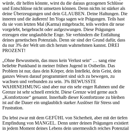
würde, dir helfen könnte, wirst du die daraus gezogenen Schlüsse
und Entschlüsse nicht umsetzen können. Denn nichts ist stärker als
deine Überzeugungen und dein GLAUBEN. Deine Haltungen. Die
inneren und die äußeren! Im Yoga sagen wir Prägungen. Teils hast
du sie vom letzten Mal (Karma) mitgebracht, teils werden dir neue
vorgelebt, beigebracht oder aufgezwungen. Diese Prägungen
erzeugen eine unglaubliche Enge. Sie verhindern die Entfaltung
deines genetischen Potenzials. Denn sie sind der Grund dafür, dass
du nur 3% der Welt um dich herum wahrnehmen kannst. DREI
PROZENT!
„Ohne Bewusstsein, das muss kein Verlust sein“ … sang eine
beliebte Punkband in meiner frühen Jugend in Ostberlin. Das
Problem ist nur, dass dein Körper, dein Intellekt, dein Geist, dein
ganzes Wesen darauf programmiert sind sich zu bewegen, zu
wachsen und verbunden zu sein. 3% BEWUSSTE
WAHRNEHMUNG sind aber nur ein sehr enger Rahmen und die
Grenze ist sehr schnell erreicht. Diese Grenze wird gerne auch
„Komfortzone“ genannt. Innerhalb dieser Komfortzone zu bleiben
ist auf die Dauer ein unglaublich starker Auslöser für Stress und
Frustration.
Du lebst zwar mit dem GEFÜHL von Sicherheit, aber mit der tiefen
Empfindung von MANGEL. Denn unter deinen Prägungen existiert
in jedem Moment deines Lebens dein unermesslich reiches Potenzial