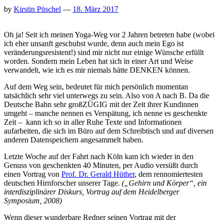
by
Kirstin Püschel
—
18. März 2017
Oh ja! Seit ich meinen Yoga-Weg vor 2 Jahren betreten habe (wobei
ich eher unsanft geschubst wurde, denn auch mein Ego ist
veränderungsresistent!) sind mir nicht nur einige Wünsche erfüllt
worden. Sondern mein Leben hat sich in einer Art und Weise
verwandelt, wie ich es mir niemals hätte DENKEN können.
Auf dem Weg sein, bedeutet für mich persönlich momentan
tatsächlich sehr viel unterwegs zu sein. Also von A nach B. Da die
Deutsche Bahn sehr großZÜGIG mit der Zeit ihrer Kundinnen
umgeht – manche nennen es Verspätung, ich nenne es geschenkte
Zeit – kann ich so in aller Ruhe Texte und Informationen
aufarbeiten, die sich im Büro auf dem Schreibtisch und auf diversen
anderen Datenspeichern angesammelt haben.
Letzte Woche auf der Fahrt nach Köln kam ich wieder in den
Genuss von geschenkten 40 Minuten, per Audio versüßt durch
einen Vortrag von
Prof. Dr. Gerald Hüther
, dem rennomiertesten
deutschen Hirnforscher unserer Tage.
(„Gehirn und Körper“, ein
interdisziplinärer Diskurs, Vortrag auf dem Heidelberger
Symposium, 2008)
Wenn dieser wunderbare Redner seinen Vortrag mit der