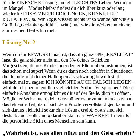
für die EINFACHE Lösung und ein LEICHTES Leben. Wenn du
im Mangel – Modus bleibst findest du dich über kurz oder lang
wieder in: ERSATZBEFRIEDIGUNGEN, KRANKHEIT,
ISOLATION. Ja. Wir Yogis wissen: nichts ist so wandelbar wie ein
Gefühl („Gedankengefühl“ = vritti) und wie die Wolken an einem
stürmischen Herbsthimmel!
Lösung Nr. 2
Wenn du dir BEWUSST machst, dass du ganze 3% „REALITÄT“
hast, die ganz sicher nicht mit den 3% deines Geliebten,
Vorgesetzten, deines Kindes oder deiner Eltern übereinstimmen, ist
das schon mal super! Wenn du es dann noch schaffst in Situationen
die du aufgrund deiner Haltungen als schwierig bewertest, dir
einfach mal zu sagen: ICH KÖNNTE AUCH FALSCH LIEGEN –
wird dein Leben unendlich viel leichter. Sofort. Versprochen! Diese
einfache Annahme ermöglicht es dir auf der Stelle, dich zu öffnen.
Möglicher Weise auch, dein Gegenüber wahr zu nehmen als genau
das fehlende Teil, damit sich dein Puzzle vervollständigen kann und
sich daraus vielleicht sogar eine Lösung ergibt. Yogis sind sich
deshalb auch vollständig darüber klar, dass WAHRHEIT niemals
die persönliche Sicht eines Menschen sein kann.
„Wahrheit ist, was allen nützt und den Geist erhebt“