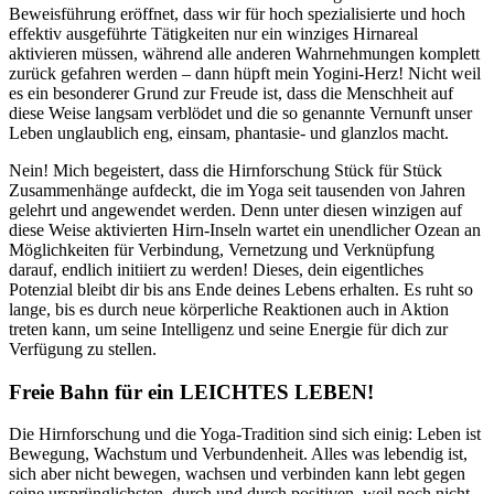
Beweisführung eröffnet, dass wir für hoch spezialisierte und hoch
effektiv ausgeführte Tätigkeiten nur ein winziges Hirnareal
aktivieren müssen, während alle anderen Wahrnehmungen komplett
zurück gefahren werden – dann hüpft mein Yogini-Herz! Nicht weil
es ein besonderer Grund zur Freude ist, dass die Menschheit auf
diese Weise langsam verblödet und die so genannte Vernunft unser
Leben unglaublich eng, einsam, phantasie- und glanzlos macht.
Nein! Mich begeistert, dass die Hirnforschung Stück für Stück
Zusammenhänge aufdeckt, die im Yoga seit tausenden von Jahren
gelehrt und angewendet werden. Denn unter diesen winzigen auf
diese Weise aktivierten Hirn-Inseln wartet ein unendlicher Ozean an
Möglichkeiten für Verbindung, Vernetzung und Verknüpfung
darauf, endlich initiiert zu werden! Dieses, dein eigentliches
Potenzial bleibt dir bis ans Ende deines Lebens erhalten. Es ruht so
lange, bis es durch neue körperliche Reaktionen auch in Aktion
treten kann, um seine Intelligenz und seine Energie für dich zur
Verfügung zu stellen.
Freie Bahn für ein LEICHTES LEBEN!
Die Hirnforschung und die Yoga-Tradition sind sich einig: Leben ist
Bewegung, Wachstum und Verbundenheit. Alles was lebendig ist,
sich aber nicht bewegen, wachsen und verbinden kann lebt gegen
seine ursprünglichsten, durch und durch positiven, weil noch nicht