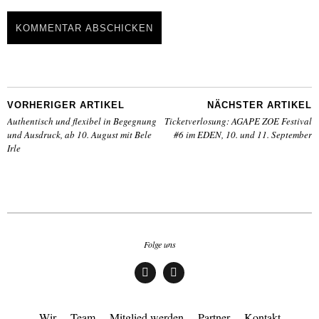
VORHERIGER ARTIKEL
NÄCHSTER ARTIKEL
Authentisch und flexibel in Begegnung
Ticketverlosung: AGAPE ZOE Festival
und Ausdruck, ab 10. August mit Bele
#6 im EDEN, 10. und 11. September
Irle
Folge uns
Face
Insta
boo
gra
k
m
Wir
Team
Mitglied werden
Partner
Kontakt