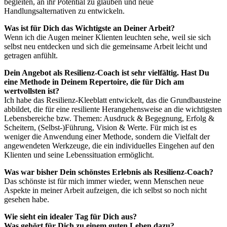
begleiten, an ihr Potential zu glauben und neue
Handlungsalternativen zu entwickeln.
Was ist für Dich das Wichtigste an Deiner Arbeit?
Wenn ich die Augen meiner Klienten leuchten sehe, weil sie sich
selbst neu entdecken und sich die gemeinsame Arbeit leicht und
getragen anfühlt.
Dein Angebot als Resilienz-Coach ist sehr vielfältig. Hast Du
eine Methode in Deinem Repertoire, die für Dich am
wertvollsten ist?
Ich habe das Resilienz-Kleeblatt entwickelt, das die Grundbausteine
abbildet, die für eine resiliente Herangehensweise an die wichtigsten
Lebensbereiche bzw. Themen: Ausdruck & Begegnung, Erfolg &
Scheitern, (Selbst-)Führung, Vision & Werte. Für mich ist es
weniger die Anwendung einer Methode, sondern die Vielfalt der
angewendeten Werkzeuge, die ein individuelles Eingehen auf den
Klienten und seine Lebenssituation ermöglicht.
Was war bisher Dein schönstes Erlebnis als Resilienz-Coach?
Das schönste ist für mich immer wieder, wenn Menschen neue
Aspekte in meiner Arbeit aufzeigen, die ich selbst so noch nicht
gesehen habe.
Wie sieht ein idealer Tag für Dich aus?
Was gehört für Dich zu einem guten Leben dazu?