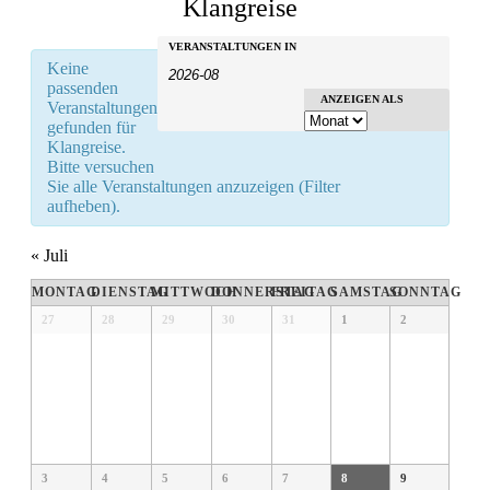
Klangreise
Veranstaltungen
Veranstaltungen
VERANSTALTUNGEN IN
Keine
Suche
Suche
passenden
Veranstaltung
ANZEIGEN ALS
und
Veranstaltungen
Ansichten-
gefunden für
Ansichten,
Klangreise.
Navigation
Navigation
Bitte versuchen
Sie alle Veranstaltungen anzuzeigen (Filter
aufheben).
«
Juli
Kalender
MONTAG
DIENSTAG
MITTWOCH
DONNERSTAG
FREITAG
SAMSTAG
SONNTAG
von
Kalender
27
28
29
30
31
1
2
von
Veranstaltungen
Veranstaltungen
3
4
5
6
7
8
9