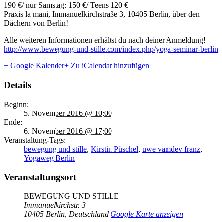
190 €/ nur Samstag: 150 €/ Teens 120 €
Praxis la mani, Immanuelkirchstraße 3, 10405 Berlin, über den
Dächern von Berlin!
Alle weiteren Informationen erhältst du nach deiner Anmeldung!
http://www.bewegung-und-stille.com/index.php/yoga-seminar-berlin
+ Google Kalender
+ Zu iCalendar hinzufügen
Details
Beginn:
5. November 2016 @ 10:00
Ende:
6. November 2016 @ 17:00
Veranstaltung-Tags:
bewegung und stille
,
Kirstin Püschel
,
uwe vamdev franz
,
Yogaweg Berlin
Veranstaltungsort
BEWEGUNG UND STILLE
Immanuelkirchstr. 3
10405 Berlin
,
Deutschland
Google Karte anzeigen