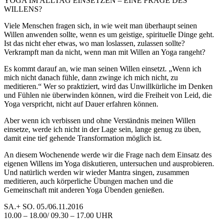
YOGA IM ALLTAG EINSETZEN – EINE FRAGE DES
WILLENS?
Viele Menschen fragen sich, in wie weit man überhaupt seinen
Willen anwenden sollte, wenn es um geistige, spirituelle Dinge geht.
Ist das nicht eher etwas, wo man loslassen, zulassen sollte?
Verkrampft man da nicht, wenn man mit Willen an Yoga rangeht?
Es kommt darauf an, wie man seinen Willen einsetzt. „Wenn ich
mich nicht danach fühle, dann zwinge ich mich nicht, zu
meditieren.“ Wer so praktiziert, wird das Unwillkürliche im Denken
und Fühlen nie überwinden können, wird die Freiheit von Leid, die
Yoga verspricht, nicht auf Dauer erfahren können.
Aber wenn ich verbissen und ohne Verständnis meinen Willen
einsetze, werde ich nicht in der Lage sein, lange genug zu üben,
damit eine tief gehende Transformation möglich ist.
An diesem Wochenende werde wir die Frage nach dem Einsatz des
eigenen Willens im Yoga diskutieren, untersuchen und ausprobieren.
Und natürlich werden wir wieder Mantra singen, zusammen
meditieren, auch körperliche Übungen machen und die
Gemeinschaft mit anderen Yoga Übenden genießen.
SA.+ SO. 05./06.11.2016
10.00 – 18.00/ 09.30 – 17.00 UHR