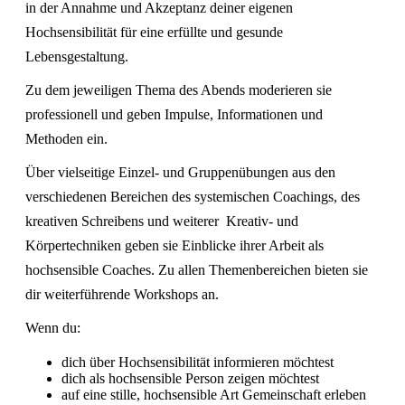
t
in der Annahme und Akzeptanz deiner eigenen
u
Hochsensibilität für eine erfüllte und gesunde
n
Lebensgestaltung.
g
N
Zu dem jeweiligen Thema des Abends moderieren sie
a
professionell und geben Impulse, Informationen und
v
Methoden ein.
i
g
Über vielseitige Einzel- und Gruppenübungen aus den
a
verschiedenen Bereichen des systemischen Coachings, des
t
kreativen Schreibens und weiterer Kreativ- und
i
o
Körpertechniken geben sie Einblicke ihrer Arbeit als
n
hochsensible Coaches. Zu allen Themenbereichen bieten sie
dir weiterführende Workshops an.
Wenn du:
dich über Hochsensibilität informieren möchtest
dich als hochsensible Person zeigen möchtest
auf eine stille, hochsensible Art Gemeinschaft erleben