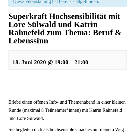
Diese Veranstaltung hat bereits stattgefunden.
Superkraft Hochsensibilität mit
Lore Sülwald und Katrin
Rahnefeld zum Thema: Beruf &
Lebenssinn
18. Juni 2020 @ 19:00
–
21:00
V
e
r
a
Erlebe einen offenen Info- und Themenabend in einer kleinen
n
s
Runde (maximal 8 Teilnehmer*innen) mit
Katrin Rahnefeld
t
und
Lore Sülwald.
a
Sie begleiten dich als hochsensible Coaches auf deinem Weg
l