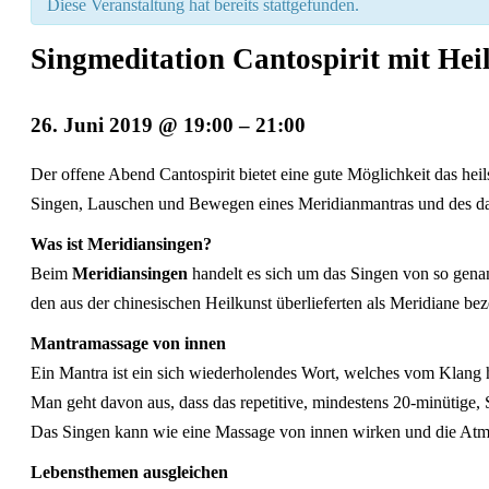
Diese Veranstaltung hat bereits stattgefunden.
Singmeditation Cantospirit mit He
26. Juni 2019 @ 19:00
–
21:00
Veranstaltung
Der offene Abend Cantospirit bietet eine gute Möglichkeit das h
Navigation
Singen, Lauschen und Bewegen eines Meridianmantras und des da
Was ist Meridiansingen?
Beim
Meridiansingen
handelt es sich um das Singen von so gen
den aus der chinesischen Heilkunst überlieferten als Meridiane b
Mantramassage von innen
Ein Mantra ist ein sich wiederholendes Wort, welches vom Klang h
Man geht davon aus, dass das repetitive, mindestens 20-minütige
Das Singen kann wie eine Massage von innen wirken und die Atmu
Lebensthemen ausgleichen