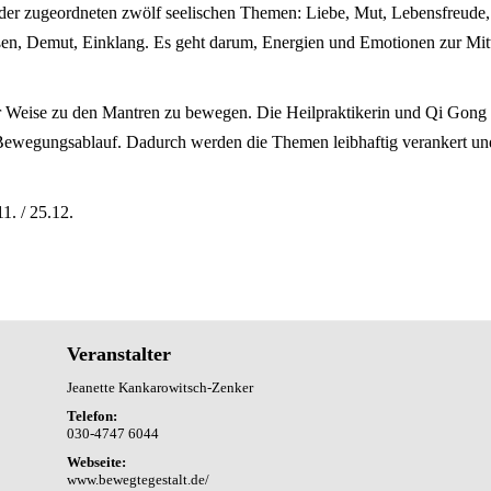
h der zugeordneten zwölf seelischen Themen: Liebe, Mut, Lebensfreude
eßen, Demut, Einklang. Es geht darum, Energien und Emotionen zur Mitt
bener Weise zu den Mantren zu bewegen. Die Heilpraktikerin und Qi Go
 Bewegungsablauf. Dadurch werden die Themen leibhaftig verankert un
1. / 25.12.
Veranstalter
Jeanette Kankarowitsch-Zenker
Telefon:
030-4747 6044
Webseite:
www.bewegtegestalt.de/