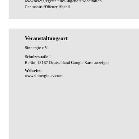
www.bewegtegestalt.de/Angebote/Meditation-
Cantospirit/Offener-Abend
Veranstaltungsort
Sinnergie e.V.
Schulzestraße 1
Berlin
,
13187
Deutschland
Google Karte anzeigen
Webseite:
www.sinnergie-ev.com