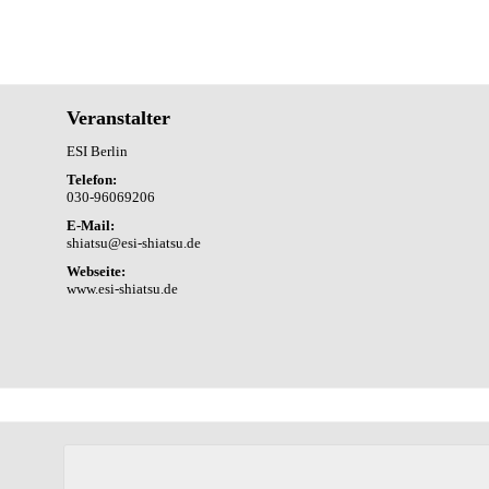
Veranstalter
ESI Berlin
Telefon:
030-96069206
E-Mail:
shiatsu@esi-shiatsu.de
Webseite:
www.esi-shiatsu.de