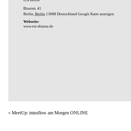
Bizetstr. 41
Berlin
,
Berlin
13088
Deutschland
Google Karte anzeigen
Webseite:
www.esi-shiatsu.de
Veranstaltung
«
MeetUp: intusflow am Morgen ONLINE
Navigation