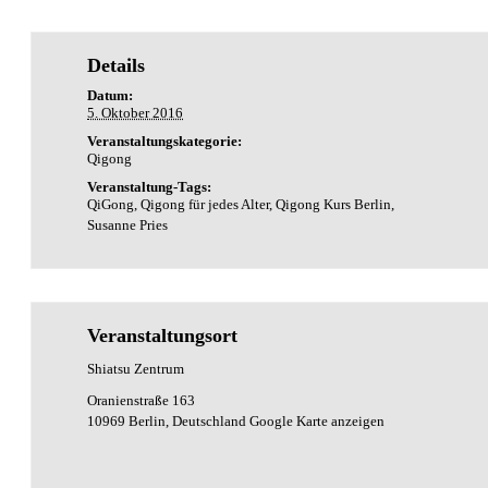
a
v
i
Details
g
Datum:
a
5. Oktober 2016
t
Veranstaltungskategorie:
i
Qigong
o
Veranstaltung-Tags:
n
QiGong
,
Qigong für jedes Alter
,
Qigong Kurs Berlin
,
Susanne Pries
Veranstaltungsort
Shiatsu Zentrum
Oranienstraße 163
10969 Berlin
,
Deutschland
Google Karte anzeigen