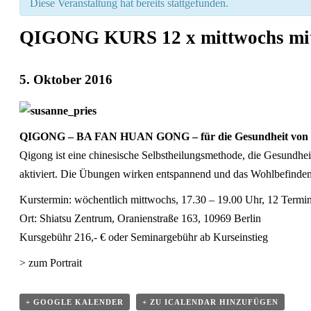
Diese Veranstaltung hat bereits stattgefunden.
QIGONG KURS 12 x mittwochs mit
5. Oktober 2016
V
e
r
QIGONG – BA FAN HUAN GONG – für die Gesundheit von K
a
Qigong ist eine chinesische Selbstheilungsmethode, die Gesundh
n
aktiviert. Die Übungen wirken entspannend und das Wohlbefinden wi
s
t
Kurstermin: wöchentlich mittwochs, 17.30 – 19.00 Uhr, 12 Termin
a
Ort: Shiatsu Zentrum, Oranienstraße 163, 10969 Berlin
l
Kursgebühr 216,- € oder Seminargebühr ab Kurseinstieg
t
u
> zum Portrait
n
g
N
+ GOOGLE KALENDER
+ ZU ICALENDAR HINZUFÜGEN