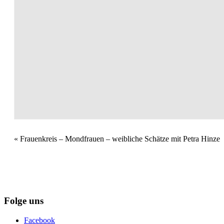
V
«
Frauenkreis – Mondfrauen – weibliche Schätze mit Petra Hinze
e
r
a
n
s
Folge uns
t
a
Facebook