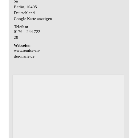
5a
Berlin
,
10405
Deutschland
Google Karte anzeigen
Telefon:
0176 – 244 722
20
Webseite:
www.remise-an-
der-marie.de