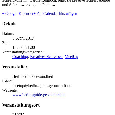
Schreibkollegin, Carola Rennoch, leitet sie kreative Schreibabende
und Schreibworshops in Pankow.
+ Google Kalender
+ Zu iCalendar hinzufügen
Details
Datum:
5. April 2017
Zeit:
18:30 – 21:00
Veranstaltungskategorien:
Coaching
,
Kreatives Schreiben
,
MeetUp
Veranstalter
Berlin Guide Gesundheit
E-Mail:
meetup@berlin-guide-gesundheit.de
Webseite:
www.berlin-guide-gesundheit.de
Veranstaltungsort
LUCIA