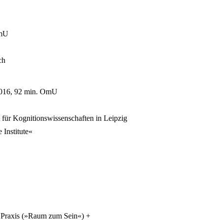
OmU
ch
 2016, 92 min. OmU
für Kognitionswissenschaften in Leipzig
Institute«
 Praxis (»Raum zum Sein«) +